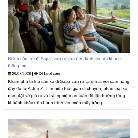
Bí kíp săn “xe đi Sapa” vừa rẻ vừa êm dành cho du khách
thông thái
29/07/2026
|
34 Lượt xem
Khám phá bí kíp săn xe đi Sapa vừa rẻ lại êm ái với cẩm nang
đầy đủ từ A đến Z. Tìm hiểu thời gian di chuyển, phân loại xe,
mẹo đặt vé giá rẻ và trải nghiệm an toàn để tận hưởng từng
khoảnh khắc trên hành trình lên miền mây trắng.