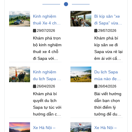
Kinh nghiệm
Bí kíp săn “xe
thuê Xe 4 chỗ
đi Sapa” vừa
đi Sapa: Giá
rẻ vừa êm
29/07/2026
29/07/2026
cả, lộ trình và
dành cho du
Khám phá trọn
Khám phá bí
bí quyết chọn
khách thông
bộ kinh nghiệm
kíp săn xe đi
dịch vụ cao
thái
thuê xe 4 chỗ
Sapa vừa rẻ lại
cấp
đi Sapa với
êm ái với cẩm
thông tin chi
nang đầy đủ từ
tiết về giá cả,
Kinh nghiệm
A đến Z. Tìm
Du lịch Sapa
lộ trình di
du lịch Sapa tự
hiểu thời gian
mùa nào đẹp
chuyển và
túc: Bí kíp
di chuyển,
nhất?
26/04/2026
26/04/2026
những mẹo
chuẩn bị, lịch
phân loại xe,
Khám phá bí
Bài viết hướng
chọn dịch vụ
trình, chi phí
mẹo đặt vé giá
quyết du lịch
dẫn bạn chọn
cao cấp. Từ
chi tiết suôn sẻ
rẻ và trải
Sapa tự túc với
thời điểm lý
việc lựa chọn
từ A-Z
nghiệm an
hướng dẫn chi
tưởng để du
xe phù hợp,
toàn để tận
tiết từ A-Z. Bài
lịch Sapa với
đến những
hưởng từng
viết cung cấp
Xe Hà Nội –
những trải
Xe Hà Nội –