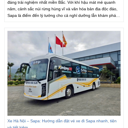
đáng trải nghiệm nhất miền Bắc. Với khí hậu mát mẻ quanh
năm, cảnh sắc núi rừng hùng vĩ và văn hóa bản địa độc đáo,
Sapa là điểm đến lý tưởng cho cả nghỉ dưỡng lẫn khám phá.
Và hiện nay,
xe limousine và xe bus Hà Nội – Sapa
đang trở
thành phương tiện được du khách lựa chọn nhiều nhất nhờ sự
tiện lợi, nhanh chóng và chi phí hợp lý.
Xe Hà Nội – Sapa: Hướng dẫn đặt vé xe đi Sapa nhanh, tiện
và tiết kiệm