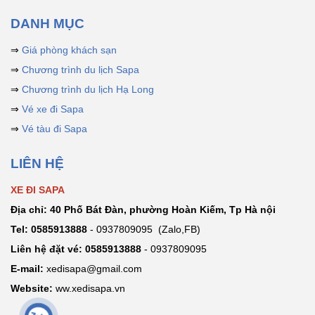
khám phá. Và
hiện nay,
xe
DANH MỤC
limousine và
⇒
Giá phòng khách sạn
xe bus Hà Nội
– Sapa
đang
⇒
Chương trình du lịch Sapa
trở thành
⇒
Chương trình du lịch Hạ Long
phương tiện
⇒
Vé xe đi Sapa
được du khách
⇒
Vé tàu đi Sapa
lựa chọn nhiều
nhất nhờ sự
LIÊN HỆ
tiện lợi, nhanh
chóng và chi
XE ĐI SAPA
phí hợp lý.
Địa chỉ: 40 Phố Bát Đàn, phường Hoàn Kiếm, Tp Hà nội
Tel:
0585913888
- 0937809095 (Zalo,FB)
Liên hệ đặt vé: 0585913888
- 0937809095
E-mail:
xedisapa@gmail.com
Website:
ww.xedisapa.vn