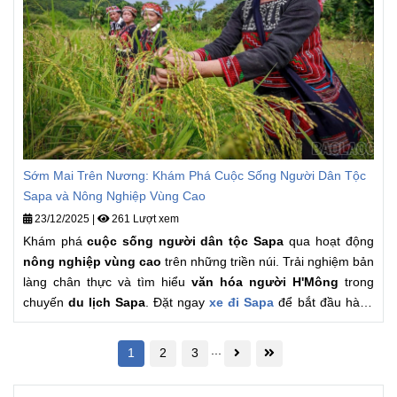
Sớm Mai Trên Nương: Khám Phá Cuộc Sống Người Dân Tộc
Sapa và Nông Nghiệp Vùng Cao
23/12/2025
|
261 Lượt xem
Khám phá
cuộc sống người dân tộc Sapa
qua hoạt động
nông nghiệp vùng cao
trên những triền núi. Trải nghiệm bản
làng chân thực và tìm hiểu
văn hóa người H'Mông
trong
chuyến
du lịch Sapa
. Đặt ngay
xe đi Sapa
để bắt đầu hành
trình.
...
1
2
3