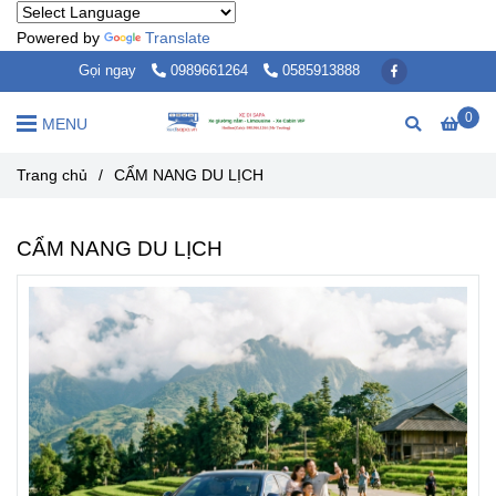
Powered by
Translate
Gọi ngay
0989661264
0585913888
0
MENU
Trang chủ
/
CẨM NANG DU LỊCH
CẨM NANG DU LỊCH