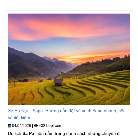
hoạch cho chuyến đi của bạn!
Xe Hà Nội – Sapa: Hướng dẫn đặt vé xe đi Sapa nhanh, tiện
và tiết kiệm
04/04/2026
|
432 Lượt xem
Du lịch
Sa Pa
luôn nằm trong danh sách những chuyến đi