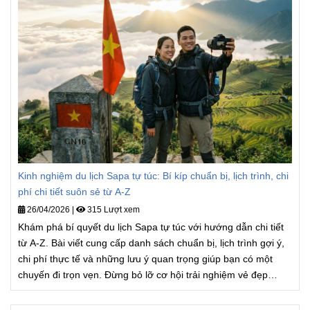
Kinh nghiệm du lịch Sapa tự túc: Bí kíp chuẩn bị, lịch trình, chi
phí chi tiết suôn sẻ từ A-Z
26/04/2026
|
315 Lượt xem
Khám phá bí quyết du lịch Sapa tự túc với hướng dẫn chi tiết
từ A-Z. Bài viết cung cấp danh sách chuẩn bị, lịch trình gợi ý,
chi phí thực tế và những lưu ý quan trọng giúp bạn có một
chuyến đi trọn vẹn. Đừng bỏ lỡ cơ hội trải nghiệm vẻ đẹp
Sapa mà không cần phải lo lắng về các tour du lịch đông đúc!